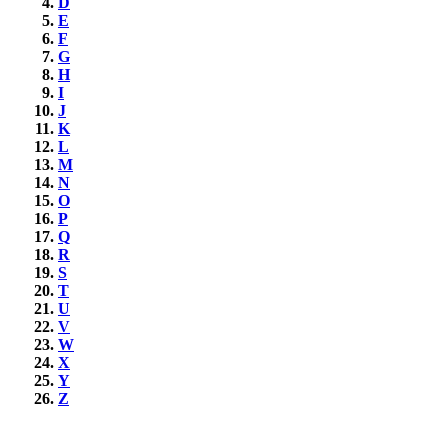
D
E
F
G
H
I
J
K
L
M
N
O
P
Q
R
S
T
U
V
W
X
Y
Z