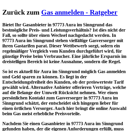
Zurück zum
Gas anmelden - Ratgeber
Bietet Ihr Gasanbieter in 97773 Aura im Sinngrund das
bestmögliche Preis- und Leistungsverhältnis? Ist dies nicht der
Fall, so sollte über einen Wechsel nachgedacht werden. In
97773 Aura im Sinngrund stehen vielfältige Gasversorger mit
ihren Gastarifen parat. Dieser Wettbewerb sorgt, sofern ein
regelmäßiger Vergleich vom Kunden durchgeführt wird, für
günstige Preise beim Verbraucher. Eine jährliche Ersparnis im
dreistelligen Bereich ist keine Ausnahme, sondern die Regel.
So ist es aktuell für Aura im Sinngrund möglich Gas anmelden
und Geld sparen zu können. Es liegt in der
Entscheidungsfreiheit des Kunden, ob der preiswerteste Tarif
gewählt wird. Alternative Anbieter offerieren Verträge, welche
auf die Belange der Umwelt Rücksicht nehmen. Wer einen
persönlichen Kontakt zum Gasversorger in 97773 Aura im
Sinngrund schätzt, der entscheidet sich hingegen lieber für
einen örtlichen Versorger. Auch hier bringt die online Auswahl
beim Gas meist erhebliche Preisvorteile.
Nachdem Sie einen Gasanbieter in 97773 Aura im Sinngrund
gefunden haben, der die eigenen Anforderungen erfüllt, muss