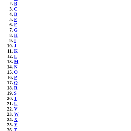
B
C
D
E
F
G
H
I
J
K
L
M
N
O
P
Q
R
S
T
U
V
W
X
Y
Z