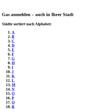
Gas anmelden – auch in Ihrer Stadt
Städte sortiert nach Alphabet:
A
B
C
D
E
F
G
H
I
J
K
L
M
N
O
P
Q
R