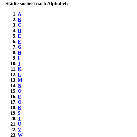
Städte sortiert nach Alphabet:
A
B
C
D
E
F
G
H
I
J
K
L
M
N
O
P
Q
R
S
T
U
V
W