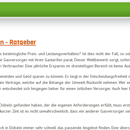
n - Ratgeber
 bestmögliche Preis- und Leistungsverhältnis? Ist dies nicht der Fall, so 
ge Gasversorger mit ihren Gastarifen parat. Dieser Wettbewerb sorgt, sof
m Verbraucher. Eine jährliche Ersparnis im dreistelligen Bereich ist keine A
anmelden und Geld sparen zu können. Es liegt in der Entscheidungsfreiheit 
eren Verträge, welche auf die Belange der Umwelt Rücksicht nehmen. Wer e
entscheidet sich hingegen lieber für einen örtlichen Versorger. Auch hier
öbeln gefunden haben, der die eigenen Anforderungen erfüllt, muss erst 
urzer Zeit ist es nicht unwahrscheinlich, dass ein anderer Gasversorger s
h in Döbeln immer sehr schnell das passende Angebot finden. Eine übersi