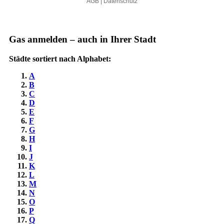
Gas anmelden – auch in Ihrer Stadt
Städte sortiert nach Alphabet:
A
B
C
D
E
F
G
H
I
J
K
L
M
N
O
P
Q